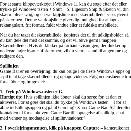
For at starte klippeværktøjet i Windows 11 kan du søge efter det eller
trykke på Windows-tasten + Shift + S. Ligesom Snip & Sketch vil din
skærm blive svag, og en værktøjslinje med skærmbilleder vises øverst
på skærmen. Denne værktøjslinje giver dig mulighed for at tage et
rektangulært, frit format, fuldt vindue eller et fuldskærmsbillede.
Når du har taget dit skærmbillede, kopieres det til dit udklipsholder, så
du kan dele det med det samme, og det vil blive gemt i mappen
Skærmbilleder. Hvis du klikker på forhåndsvisningen, der dukker op i
nederste højre hjørne af skærmen, vil du være i stand til at gemme og
redigere den.
Spillinjen
Game Bar er en overlejring, du kan bruge i de fleste Windows-apps og
-spil til at tage skærmbilleder og optage videoer. Følg nedenstående trin
for at åbne og bruge det:
1. Tryk på Windows-tasten + G.
Hurtigt tip:
Hvis spillinjen ikke åbner, skal du sørge for, at den er
aktiveret. For at gøre det skal du trykke på Windows-tasten + I for at
åbne indstillingsappen og gå til Gaming> Xbox Game Bar. Slå derefter
kontakten til for at aktivere Game Bar til “optagelse af spilklip, chat
med venner og modtagelse af spilinvitationer.”
2.
I overlejringsmenuen, klik på knappen Capture
– kameraikonet