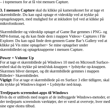
– i topmenuen for at få vist menuen Capture.
3. I menuen Capture
skal du klikke på kameraikonet for at tage et
skærmbillede. Du kan også optage et videoklip ved at trykke på
optageknappen, med mulighed for at inkludere lyd ved at klikke på
mikrofonikonet.
Skærmbilleder og videoklip optaget af Game Bar gemmes i PNG- og
MP4-format, og du kan finde dem i mappen Videos> Captures i File
Explorer. Du kan også finde dem gennem Game Bar’s Gallery ved at
klikke på Vis mine optagelser> Se mine optagelser under
skærmbilledet og optageknapperne i menuen Capture.
Power + Volume Up
For at tage et skærmbillede på Windows 10 med en Microsoft Surface-
enhed skal du trykke på tænd/sluk-knappen + lydstyrke op-knappen.
Skærmen bliver dæmpet, og dit skærmbillede gemmes i mappen
Billeder> Skærmbilleder.
Vigtigt:
For at tage et skærmbillede på en Surface 3 eller tidligere, skal
du trykke på Windows-logoet + Lydstyrke ned-knap.
Tredjeparts screenshot-apps til Windows
Hvis du er utilfreds med nogen af de indbyggede Windows-metoder, er
der tredjeparts screenshots værktøjer, der er værd at overveje, hver med
sine egne ekstra tilbud.