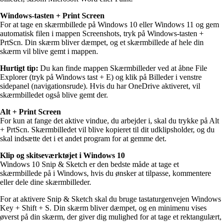
Windows-tasten + Print Screen
For at tage en skærmbillede på Windows 10 eller Windows 11 og gem
automatisk filen i mappen Screenshots, tryk på Windows-tasten +
PrtScn. Din skærm bliver dæmpet, og et skærmbillede af hele din
skærm vil blive gemt i mappen.
Hurtigt tip:
Du kan finde mappen Skærmbilleder ved at åbne File
Explorer (tryk på Windows tast + E) og klik på Billeder i venstre
sidepanel (navigationsrude). Hvis du har OneDrive aktiveret, vil
skærmbilledet også blive gemt der.
Alt + Print Screen
For kun at fange det aktive vindue, du arbejder i, skal du trykke på Alt
+ PrtScn. Skærmbilledet vil blive kopieret til dit udklipsholder, og du
skal indsætte det i et andet program for at gemme det.
Klip og skitseværktøjet i Windows 10
Windows 10 Snip & Sketch er den bedste måde at tage et
skærmbillede på i Windows, hvis du ønsker at tilpasse, kommentere
eller dele dine skærmbilleder.
For at aktivere Snip & Sketch skal du bruge tastaturgenvejen Windows
Key + Shift + S. Din skærm bliver dæmpet, og en minimenu vises
øverst på din skærm, der giver dig mulighed for at tage et rektangulært,