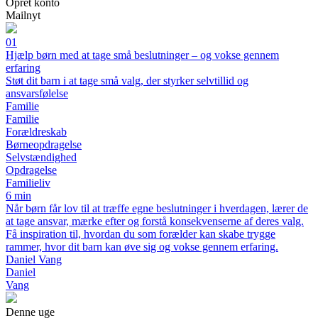
Opret konto
Mailnyt
01
Hjælp børn med at tage små beslutninger – og vokse gennem
erfaring
Støt dit barn i at tage små valg, der styrker selvtillid og
ansvarsfølelse
Familie
Familie
Forældreskab
Børneopdragelse
Selvstændighed
Opdragelse
Familieliv
6 min
Når børn får lov til at træffe egne beslutninger i hverdagen, lærer de
at tage ansvar, mærke efter og forstå konsekvenserne af deres valg.
Få inspiration til, hvordan du som forælder kan skabe trygge
rammer, hvor dit barn kan øve sig og vokse gennem erfaring.
Daniel Vang
Daniel
Vang
Denne uge