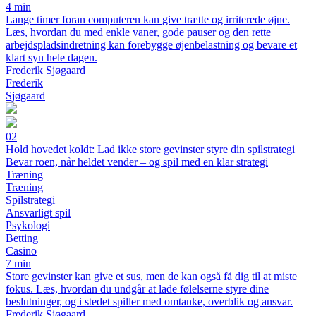
4 min
Lange timer foran computeren kan give trætte og irriterede øjne.
Læs, hvordan du med enkle vaner, gode pauser og den rette
arbejdspladsindretning kan forebygge øjenbelastning og bevare et
klart syn hele dagen.
Frederik Sjøgaard
Frederik
Sjøgaard
02
Hold hovedet koldt: Lad ikke store gevinster styre din spilstrategi
Bevar roen, når heldet vender – og spil med en klar strategi
Træning
Træning
Spilstrategi
Ansvarligt spil
Psykologi
Betting
Casino
7 min
Store gevinster kan give et sus, men de kan også få dig til at miste
fokus. Læs, hvordan du undgår at lade følelserne styre dine
beslutninger, og i stedet spiller med omtanke, overblik og ansvar.
Frederik Sjøgaard