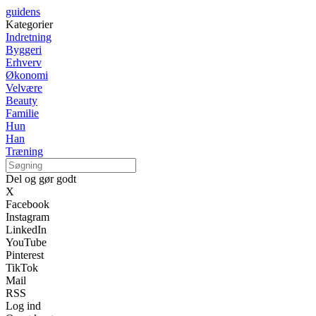
guidens
Kategorier
Indretning
Byggeri
Erhverv
Økonomi
Velvære
Beauty
Familie
Hun
Han
Træning
Del og gør godt
X
Facebook
Instagram
LinkedIn
YouTube
Pinterest
TikTok
Mail
RSS
Log ind