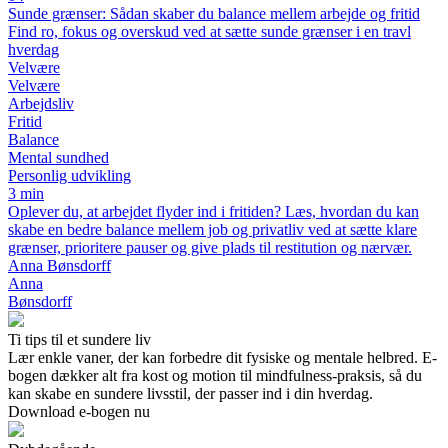
Sunde grænser: Sådan skaber du balance mellem arbejde og fritid
Find ro, fokus og overskud ved at sætte sunde grænser i en travl
hverdag
Velvære
Velvære
Arbejdsliv
Fritid
Balance
Mental sundhed
Personlig udvikling
3 min
Oplever du, at arbejdet flyder ind i fritiden? Læs, hvordan du kan
skabe en bedre balance mellem job og privatliv ved at sætte klare
grænser, prioritere pauser og give plads til restitution og nærvær.
Anna Bønsdorff
Anna
Bønsdorff
Ti tips til et sundere liv
Lær enkle vaner, der kan forbedre dit fysiske og mentale helbred. E-
bogen dækker alt fra kost og motion til mindfulness-praksis, så du
kan skabe en sundere livsstil, der passer ind i din hverdag.
Download e-bogen nu