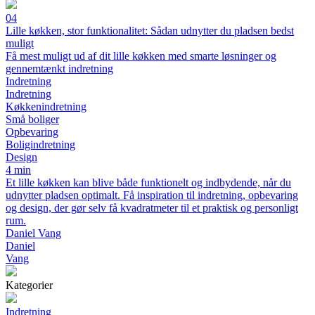
04
Lille køkken, stor funktionalitet: Sådan udnytter du pladsen bedst
muligt
Få mest muligt ud af dit lille køkken med smarte løsninger og
gennemtænkt indretning
Indretning
Indretning
Køkkenindretning
Små boliger
Opbevaring
Boligindretning
Design
4 min
Et lille køkken kan blive både funktionelt og indbydende, når du
udnytter pladsen optimalt. Få inspiration til indretning, opbevaring
og design, der gør selv få kvadratmeter til et praktisk og personligt
rum.
Daniel Vang
Daniel
Vang
Kategorier
Indretning