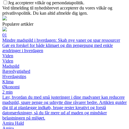
Jeg accepterer vilkår og persondatapolitik.
Ved tilmelding til nyhedsbrevet accepterer du vores vilkår og
privatlivspolitik. Du kan altid afmelde dig igen.
Populære artikler
01
Mindre madspild i hverdagen: Skab nye vaner og spar ressourcer
Gør en forskel for både klimaet og din pengepung med enkle
ændringer i hverdagen
Viden
Viden
Madspild
Bæredygtighed
Hverdagstips
Klima
Økonomi
2 min
Lær, hvordan du med små justeringer i dine madvaner kan reducere
madspild, spare penge og udnytte dine råvarer bedre. Artiklen guider
dig til at planlægge indkøb, bruge rester kreativt og forstå
datomærkninger, så du får mere ud af maden og mindsker
belastningen på miljøet.
Amira Hald
Amira