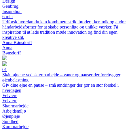
Design
Genbrug
Inspiration
6 min
Udforsk hvordan du kan kombinere strik, broderi, keramik og andre
håndarbejdsformer for at skabe personlige og unikke værker. Få
inspiration til at lade tradition møde innovation og find din egen
kreative stil.
Anna Bønsdorff
Anna
Bønsdorff
01
Skån øjnene ved skærmarbejde – vaner og pauser der forebygger
øjenbelastning
Giv dine øjne en pause – små ændringer der gør en stor forskel i
hverdagen
Velvære
Velvære
Skærmarbejde
Arbejdsmiljø
Øjenpleje
Sundhed
Kontorarbejde