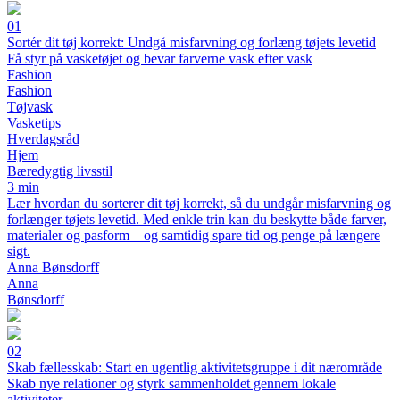
01
Sortér dit tøj korrekt: Undgå misfarvning og forlæng tøjets levetid
Få styr på vasketøjet og bevar farverne vask efter vask
Fashion
Fashion
Tøjvask
Vasketips
Hverdagsråd
Hjem
Bæredygtig livsstil
3 min
Lær hvordan du sorterer dit tøj korrekt, så du undgår misfarvning og
forlænger tøjets levetid. Med enkle trin kan du beskytte både farver,
materialer og pasform – og samtidig spare tid og penge på længere
sigt.
Anna Bønsdorff
Anna
Bønsdorff
02
Skab fællesskab: Start en ugentlig aktivitetsgruppe i dit nærområde
Skab nye relationer og styrk sammenholdet gennem lokale
aktiviteter