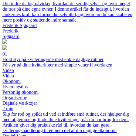
Din indre dialog påvirker, hvordan du ser dig selv – og hvor meget
du tror på dine egne evner. I denne artikel får du indsigt i, hvordan
tankernes kraft kan forme din selvtillid, og hvordan du kan skabe en
mere positiv og støttende indre samtale.
Frederik Sjøgaard
Frederik
Sjøgaard
01
Hold styr på kvitteringerne med enkle daglige rutiner
Få styr på dine kvitteringer med simple vaner i hverdagen
Viden
Viden
Økonomi
Hverdagstips
Personlig økonomi
Organisering
Digitale værktøjer
2 min
Slip for rod og spildt tid ved at indføre små rutiner, der hjælper dig
med at gemme og finde dine kvitteringer, når du har brug for dem.
Artiklen giver dig praktiske råd til, hvordan du kan gøre
kvitteringshåndtering til en nem del af din daglige økonomi.
Daniel Vang