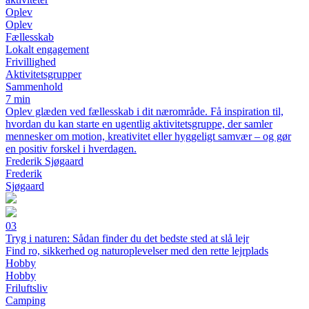
Oplev
Oplev
Fællesskab
Lokalt engagement
Frivillighed
Aktivitetsgrupper
Sammenhold
7 min
Oplev glæden ved fællesskab i dit nærområde. Få inspiration til,
hvordan du kan starte en ugentlig aktivitetsgruppe, der samler
mennesker om motion, kreativitet eller hyggeligt samvær – og gør
en positiv forskel i hverdagen.
Frederik Sjøgaard
Frederik
Sjøgaard
03
Tryg i naturen: Sådan finder du det bedste sted at slå lejr
Find ro, sikkerhed og naturoplevelser med den rette lejrplads
Hobby
Hobby
Friluftsliv
Camping