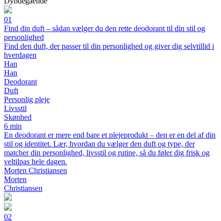
Dybdegående
01
Find din duft – sådan vælger du den rette deodorant til din stil og
personlighed
Find den duft, der passer til din personlighed og giver dig selvtillid i
hverdagen
Han
Han
Deodorant
Duft
Personlig pleje
Livsstil
Skønhed
6 min
En deodorant er mere end bare et plejeprodukt – den er en del af din
stil og identitet. Lær, hvordan du vælger den duft og type, der
matcher din personlighed, livsstil og rutine, så du føler dig frisk og
veltilpas hele dagen.
Morten Christiansen
Morten
Christiansen
02