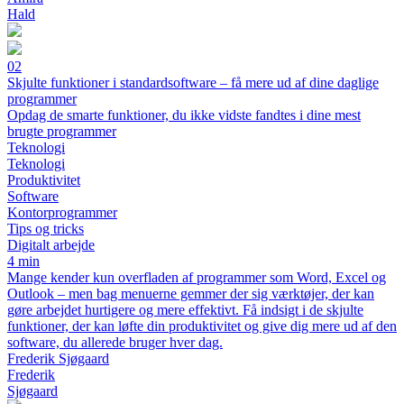
Hald
02
Skjulte funktioner i standardsoftware – få mere ud af dine daglige
programmer
Opdag de smarte funktioner, du ikke vidste fandtes i dine mest
brugte programmer
Teknologi
Teknologi
Produktivitet
Software
Kontorprogrammer
Tips og tricks
Digitalt arbejde
4 min
Mange kender kun overfladen af programmer som Word, Excel og
Outlook – men bag menuerne gemmer der sig værktøjer, der kan
gøre arbejdet hurtigere og mere effektivt. Få indsigt i de skjulte
funktioner, der kan løfte din produktivitet og give dig mere ud af den
software, du allerede bruger hver dag.
Frederik Sjøgaard
Frederik
Sjøgaard