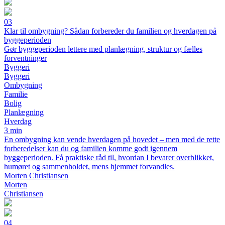
03
Klar til ombygning? Sådan forbereder du familien og hverdagen på
byggeperioden
Gør byggeperioden lettere med planlægning, struktur og fælles
forventninger
Byggeri
Byggeri
Ombygning
Familie
Bolig
Planlægning
Hverdag
3 min
En ombygning kan vende hverdagen på hovedet – men med de rette
forberedelser kan du og familien komme godt igennem
byggeperioden. Få praktiske råd til, hvordan I bevarer overblikket,
humøret og sammenholdet, mens hjemmet forvandles.
Morten Christiansen
Morten
Christiansen
04