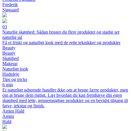
Frederik
Sjøgaard
03
Naturlig skønhed: Sådan bruger du flere produkter og stadig ser
naturlig ud
Få et friskt og naturligt look med de rette teknikker og produkter
Beauty
Beauty
Skønhed
Makeup
Naturligt look
Hudpleje
Tips og tricks
6 min
Et naturligt udseende handler ikke om at bruge færre produkter, men
om at bruge dem rigtigt. Lær hvordan du kan fremhæve din egen
skønhed med lette, gennemsigtige produkter og en bevidst tilgang til
farve, tekstur og finish.
Amira Hald
Amira
Hald