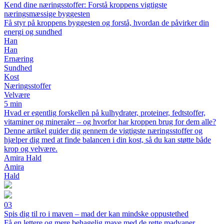
Kend dine næringsstoffer: Forstå kroppens vigtigste
næringsmæssige byggesten
Få styr på kroppens byggesten og forstå, hvordan de påvirker din
energi og sundhed
Han
Han
Ernæring
Sundhed
Kost
Næringsstoffer
Velvære
5 min
Hvad er egentlig forskellen på kulhydrater, proteiner, fedtstoffer,
vitaminer og mineraler – og hvorfor har kroppen brug for dem alle?
Denne artikel guider dig gennem de vigtigste næringsstoffer og
hjælper dig med at finde balancen i din kost, så du kan støtte både
krop og velvære.
Amira Hald
Amira
Hald
03
Spis dig til ro i maven – mad der kan mindske oppustethed
Få en lettere og mere behagelig mave med de rette madvaner