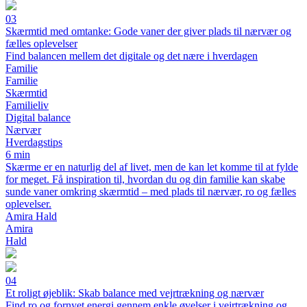
03
Skærmtid med omtanke: Gode vaner der giver plads til nærvær og
fælles oplevelser
Find balancen mellem det digitale og det nære i hverdagen
Familie
Familie
Skærmtid
Familieliv
Digital balance
Nærvær
Hverdagstips
6 min
Skærme er en naturlig del af livet, men de kan let komme til at fylde
for meget. Få inspiration til, hvordan du og din familie kan skabe
sunde vaner omkring skærmtid – med plads til nærvær, ro og fælles
oplevelser.
Amira Hald
Amira
Hald
04
Et roligt øjeblik: Skab balance med vejrtrækning og nærvær
Find ro og fornyet energi gennem enkle øvelser i vejrtrækning og