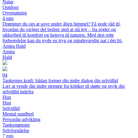
Natur
Outdoor
Overnatning
4 min
Drømmer du om at sove under åben himmel? Få gode råd til,
hvordan du vælger det bedste sted at slå lejr – fra regler og
sikkerhed til komfort og hensyn til naturen. Med den rette
forberedelse kan du nyde en tryg og mindeværdig nat i det fri.
Amira Hald
Amira
Hald
04
Tankernes kraft: Sådan former din indre dialog din selvtillid
Lær at vende din indre stemme fra kritiker til støtte og styrk din
selvtillid indefra
Hun
Hun
Selvtillid
Mental sundhed
Personlig udvikling
Tankemønstre
Selvforståelse
7 min