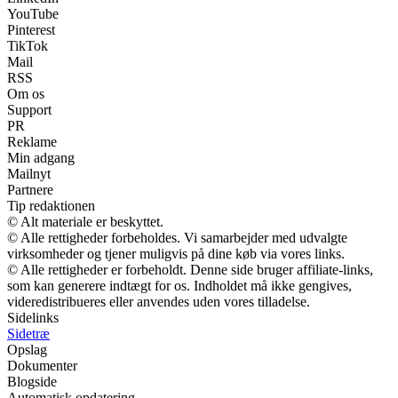
YouTube
Pinterest
TikTok
Mail
RSS
Om os
Support
PR
Reklame
Min adgang
Mailnyt
Partnere
Tip redaktionen
© Alt materiale er beskyttet.
© Alle rettigheder forbeholdes. Vi samarbejder med udvalgte
virksomheder og tjener muligvis på dine køb via vores links.
© Alle rettigheder er forbeholdt. Denne side bruger affiliate-links,
som kan generere indtægt for os. Indholdet må ikke gengives,
videredistribueres eller anvendes uden vores tilladelse.
Sidelinks
Sidetræ
Opslag
Dokumenter
Blogside
Automatisk opdatering