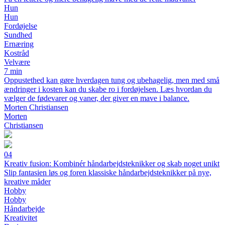
Hun
Hun
Fordøjelse
Sundhed
Ernæring
Kostråd
Velvære
7 min
Oppustethed kan gøre hverdagen tung og ubehagelig, men med små
ændringer i kosten kan du skabe ro i fordøjelsen. Læs hvordan du
vælger de fødevarer og vaner, der giver en mave i balance.
Morten Christiansen
Morten
Christiansen
04
Kreativ fusion: Kombinér håndarbejdsteknikker og skab noget unikt
Slip fantasien løs og foren klassiske håndarbejdsteknikker på nye,
kreative måder
Hobby
Hobby
Håndarbejde
Kreativitet