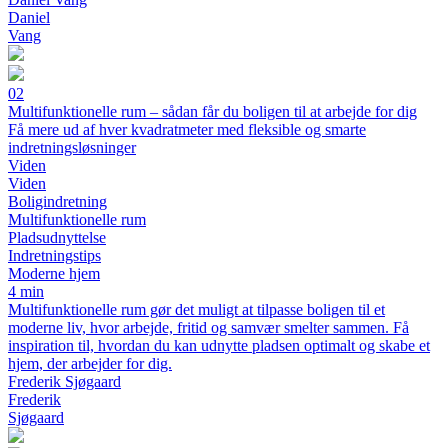
Daniel
Vang
02
Multifunktionelle rum – sådan får du boligen til at arbejde for dig
Få mere ud af hver kvadratmeter med fleksible og smarte
indretningsløsninger
Viden
Viden
Boligindretning
Multifunktionelle rum
Pladsudnyttelse
Indretningstips
Moderne hjem
4 min
Multifunktionelle rum gør det muligt at tilpasse boligen til et
moderne liv, hvor arbejde, fritid og samvær smelter sammen. Få
inspiration til, hvordan du kan udnytte pladsen optimalt og skabe et
hjem, der arbejder for dig.
Frederik Sjøgaard
Frederik
Sjøgaard