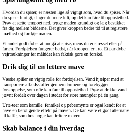
Hvordan du spiser, er næsten lige så vigtigt som, hvad du spiser. Når
du spiser hurtigt, sluger du mere luft, og det kan føre til oppustethed.
Prøv at sætte tempoet ned, tygge maden grundigt og læg bestikket
fra dig mellem bidderne. Det giver kroppen bedre tid til at registrere
mæthed og fordøje maden.
Et andet godt råd er at undgå at spise, mens du er stresset eller på
farten. Fordøjelsen fungerer bedst, når kroppen er i ro. Et par dybe
vejrtrækninger før måltidet kan faktisk gøre en forskel.
Drik dig til en lettere mave
Væske spiller en vigtig rolle for fordøjelsen. Vand hjælper med at
transportere affaldsstoffer gennem tarmene og forebygger
forstoppelse, som ofte kan føre til oppustethed. Prøv at drikke vand
jævnt fordelt over dagen i stedet for store mængder på én gang.
Urte-teer som kamille, fennikel og pebermynte er også kendt for at
have en beroligende effekt på maven. De kan være et godt alternativ
til kaffe, som hos nogle kan irritere maven.
Skab balance i din hverdag