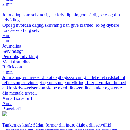
2 min
Journaling som selvindsigt – skriv dig klogere på dig selv og din
udvikling
Opdag hvordan daglig skrivning kan give klarhed, ro og dybere
forståelse af dig selv
Hun
Hun
Journaling
Selvindsigt
Personlig udvikling
Mental sundhed
Refleksion
4 min
Journaling er mere end blot dagbogsskrivning – det er et redskab til
refleksion, selvindsigt og personlig udvikling. Lær, hvordan du med
enkle skriveøvelser kan skabe overblik over dine tanker og styrke
din mentale trivsel.
Anna Bønsdorff
Anna
Bønsdorff
Tankernes kraft: Sådan former din indre dialog din selvtillid