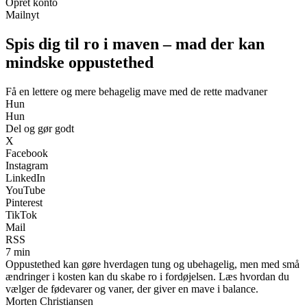
Opret konto
Mailnyt
Spis dig til ro i maven – mad der kan
mindske oppustethed
Få en lettere og mere behagelig mave med de rette madvaner
Hun
Hun
Del og gør godt
X
Facebook
Instagram
LinkedIn
YouTube
Pinterest
TikTok
Mail
RSS
7 min
Oppustethed kan gøre hverdagen tung og ubehagelig, men med små
ændringer i kosten kan du skabe ro i fordøjelsen. Læs hvordan du
vælger de fødevarer og vaner, der giver en mave i balance.
Morten Christiansen