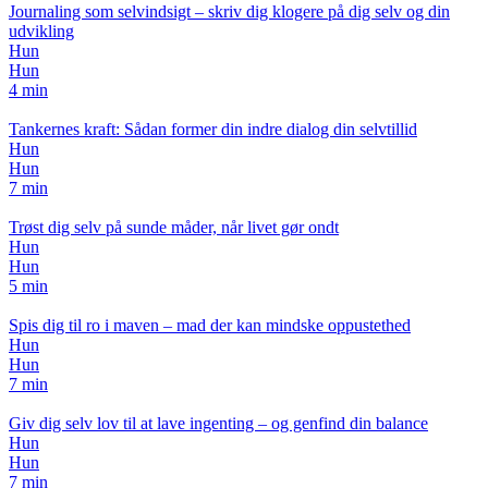
Journaling som selvindsigt – skriv dig klogere på dig selv og din
udvikling
Hun
Hun
4 min
Tankernes kraft: Sådan former din indre dialog din selvtillid
Hun
Hun
7 min
Trøst dig selv på sunde måder, når livet gør ondt
Hun
Hun
5 min
Spis dig til ro i maven – mad der kan mindske oppustethed
Hun
Hun
7 min
Giv dig selv lov til at lave ingenting – og genfind din balance
Hun
Hun
7 min