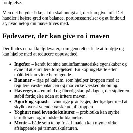
fordøjelse.
Men det betyder ikke, at du skal undgå alt, der kan give luft. Det
handler i højere grad om balance, portionsstørrelser og at finde ud
af, hvad netop din mave trives med.
Fødevarer, der kan give ro i maven
Der findes en række fødevarer, som generelt er lette at fordøje og
kan hjælpe med at reducere oppustethed.
Ingefær
– kendt for sine antiinflammatoriske egenskaber og
evne til at stimulere fordøjelsen. En kop ingefærte efter
måltidet kan virke beroligende.
Bananer
– rige på kalium, som hjælper kroppen med at
regulere væskebalancen og modvirke væskeophobning.
Havregryn
– en mild og fiberrig start på dagen, der støtter en
stabil fordøjelse uden at irritere maven.
Agurk og squash
– vandrige grøntsager, der hjælper med at
skylle overskydende væske ud af kroppen.
Yoghurt med levende kulturer
– probiotika kan styrke
tarmfloraen og mindske luftdannelse.
Mynte
– både som te og frisk i maden kan mynte virke
afslappende på tarmmuskulaturen.