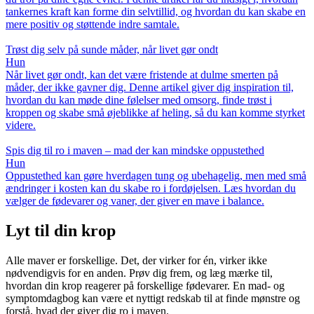
tankernes kraft kan forme din selvtillid, og hvordan du kan skabe en
mere positiv og støttende indre samtale.
Trøst dig selv på sunde måder, når livet gør ondt
Hun
Når livet gør ondt, kan det være fristende at dulme smerten på
måder, der ikke gavner dig. Denne artikel giver dig inspiration til,
hvordan du kan møde dine følelser med omsorg, finde trøst i
kroppen og skabe små øjeblikke af heling, så du kan komme styrket
videre.
Spis dig til ro i maven – mad der kan mindske oppustethed
Hun
Oppustethed kan gøre hverdagen tung og ubehagelig, men med små
ændringer i kosten kan du skabe ro i fordøjelsen. Læs hvordan du
vælger de fødevarer og vaner, der giver en mave i balance.
Lyt til din krop
Alle maver er forskellige. Det, der virker for én, virker ikke
nødvendigvis for en anden. Prøv dig frem, og læg mærke til,
hvordan din krop reagerer på forskellige fødevarer. En mad- og
symptomdagbog kan være et nyttigt redskab til at finde mønstre og
forstå, hvad der giver dig ro i maven.