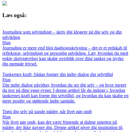
Læs også:
Journaling som selvindsigt – skriv dig klogere på dig selv og din
udvikling
Hun
Journaling er mere end blot dagbogsskrivning – det er et redskab til
refleksion, selvindsigt og personlig udvikling. Lær, hvordan du med
enkle skriveøvelser kan skabe overblik over dine tanker og styrke
din mentale trivsel.
Tankernes kraft: Sådan former din indre dialog din selvtillid
Hun
Din indre dialog påvirker, hvordan du ser dig selv – og hvor meget
du tror på dine egne evner. I denne artikel får du indsigt i, hvordan
tankernes kraft kan forme din selvtillid, og hvordan du kan skabe en
mere positiv og støttende indre samtale.
Trøst dig selv på sunde måder, når livet gør ondt
Hun
Når livet gør ondt, kan det være fristende at dulme smerten på
måder, der ikke gavner dig. Denne artikel giver dig inspiration til,