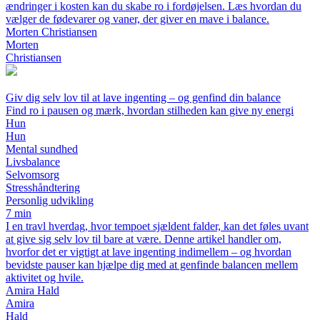
ændringer i kosten kan du skabe ro i fordøjelsen. Læs hvordan du
vælger de fødevarer og vaner, der giver en mave i balance.
Morten Christiansen
Morten
Christiansen
Giv dig selv lov til at lave ingenting – og genfind din balance
Find ro i pausen og mærk, hvordan stilheden kan give ny energi
Hun
Hun
Mental sundhed
Livsbalance
Selvomsorg
Stresshåndtering
Personlig udvikling
7 min
I en travl hverdag, hvor tempoet sjældent falder, kan det føles uvant
at give sig selv lov til bare at være. Denne artikel handler om,
hvorfor det er vigtigt at lave ingenting indimellem – og hvordan
bevidste pauser kan hjælpe dig med at genfinde balancen mellem
aktivitet og hvile.
Amira Hald
Amira
Hald