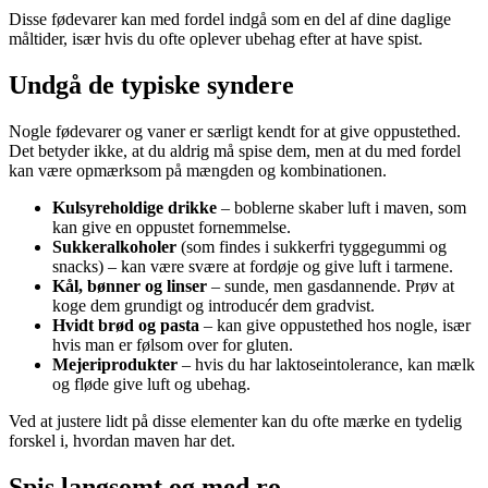
Disse fødevarer kan med fordel indgå som en del af dine daglige
måltider, især hvis du ofte oplever ubehag efter at have spist.
Undgå de typiske syndere
Nogle fødevarer og vaner er særligt kendt for at give oppustethed.
Det betyder ikke, at du aldrig må spise dem, men at du med fordel
kan være opmærksom på mængden og kombinationen.
Kulsyreholdige drikke
– boblerne skaber luft i maven, som
kan give en oppustet fornemmelse.
Sukkeralkoholer
(som findes i sukkerfri tyggegummi og
snacks) – kan være svære at fordøje og give luft i tarmene.
Kål, bønner og linser
– sunde, men gasdannende. Prøv at
koge dem grundigt og introducér dem gradvist.
Hvidt brød og pasta
– kan give oppustethed hos nogle, især
hvis man er følsom over for gluten.
Mejeriprodukter
– hvis du har laktoseintolerance, kan mælk
og fløde give luft og ubehag.
Ved at justere lidt på disse elementer kan du ofte mærke en tydelig
forskel i, hvordan maven har det.
Spis langsomt og med ro