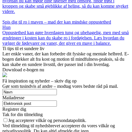
hvordan du kan møde dine følelser med omsorg, finde trøst i
kroppen og skabe små øjeblikke af heling, så du kan komme styrket
videre.
Spis dig til ro i maven – mad der kan mindske oppustethed
Hun
Oppustethed kan gøre hverdagen tung og ubehagelig, men med små
ændringer i kosten kan du skabe ro i fordøjelsen. Læs hvordan du
vælger de fødevarer og vaner, der giver en mave i balance.
Ti tips til et sundere liv
Lær enkle vaner, der kan forbedre dit fysiske og mentale helbred. E-
bogen dækker alt fra kost og motion til mindfulness-praksis, så du
kan skabe en sundere livsstil, der passer ind i din hverdag.
Download e-bogen nu
Få inspiration og nyheder – skriv dig op
Gør som tusindvis af andre – modtag vores bedste råd på mail.
Mailadresse
Registrer dig
Tak for din tilmelding
Jeg accepterer vilkår og persondatapolitik.
Ved tilmelding til nyhedsbrevet accepterer du vores vilkår og
privatlivspolitik. Du kan altid afmelde dig igen.