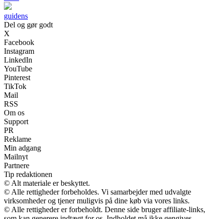
guidens
Del og gør godt
X
Facebook
Instagram
LinkedIn
YouTube
Pinterest
TikTok
Mail
RSS
Om os
Support
PR
Reklame
Min adgang
Mailnyt
Partnere
Tip redaktionen
© Alt materiale er beskyttet.
© Alle rettigheder forbeholdes. Vi samarbejder med udvalgte
virksomheder og tjener muligvis på dine køb via vores links.
© Alle rettigheder er forbeholdt. Denne side bruger affiliate-links,
som kan generere indtægt for os. Indholdet må ikke gengives,