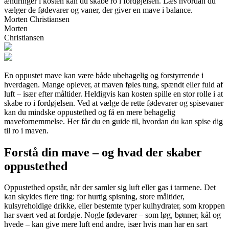
ændringer i kosten kan du skabe ro i fordøjelsen. Læs hvordan du
vælger de fødevarer og vaner, der giver en mave i balance.
Morten Christiansen
Morten
Christiansen
En oppustet mave kan være både ubehagelig og forstyrrende i
hverdagen. Mange oplever, at maven føles tung, spændt eller fuld af
luft – især efter måltider. Heldigvis kan kosten spille en stor rolle i at
skabe ro i fordøjelsen. Ved at vælge de rette fødevarer og spisevaner
kan du mindske oppustethed og få en mere behagelig
mavefornemmelse. Her får du en guide til, hvordan du kan spise dig
til ro i maven.
Forstå din mave – og hvad der skaber
oppustethed
Oppustethed opstår, når der samler sig luft eller gas i tarmene. Det
kan skyldes flere ting: for hurtig spisning, store måltider,
kulsyreholdige drikke, eller bestemte typer kulhydrater, som kroppen
har svært ved at fordøje. Nogle fødevarer – som løg, bønner, kål og
hvede – kan give mere luft end andre, især hvis man har en sart