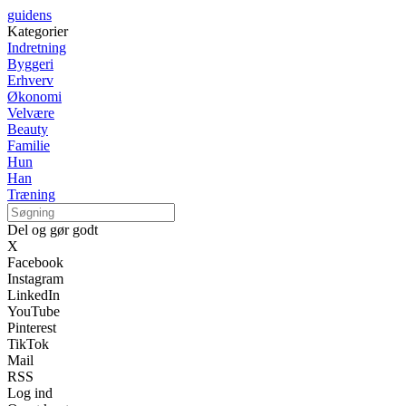
guidens
Kategorier
Indretning
Byggeri
Erhverv
Økonomi
Velvære
Beauty
Familie
Hun
Han
Træning
Del og gør godt
X
Facebook
Instagram
LinkedIn
YouTube
Pinterest
TikTok
Mail
RSS
Log ind