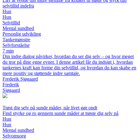
Lær at vende din indre stemme fra kritiker til støtte og styrk din
selvtillid indefra
Hun
Hun
Selvtillid
Mental sundhed
Personlig udvikling
Tankemønstre
Selvforståelse
7 min
Din indre dialog påvirker, hvordan du ser dig selv – og hvor meget
du tror på dine egne evner. I denne artikel får du indsigt i, hvordan
tankernes kraft kan forme din selvtillid, og hvordan du kan skabe en
mere positiv og støttende indre samtale.
Frederik Sjøgaard
Frederik
Sjøgaard
Trøst dig selv på sunde måder, når livet gør ondt
Find styrke og ro gennem sunde måder at trøste dig selv på
Hun
Hun
Mental sundhed
Selvomsorg