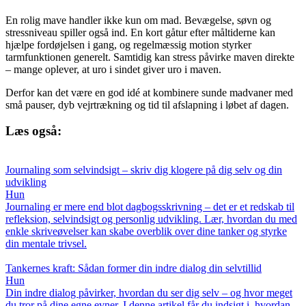
En rolig mave handler ikke kun om mad. Bevægelse, søvn og
stressniveau spiller også ind. En kort gåtur efter måltiderne kan
hjælpe fordøjelsen i gang, og regelmæssig motion styrker
tarmfunktionen generelt. Samtidig kan stress påvirke maven direkte
– mange oplever, at uro i sindet giver uro i maven.
Derfor kan det være en god idé at kombinere sunde madvaner med
små pauser, dyb vejrtrækning og tid til afslapning i løbet af dagen.
Læs også:
Journaling som selvindsigt – skriv dig klogere på dig selv og din
udvikling
Hun
Journaling er mere end blot dagbogsskrivning – det er et redskab til
refleksion, selvindsigt og personlig udvikling. Lær, hvordan du med
enkle skriveøvelser kan skabe overblik over dine tanker og styrke
din mentale trivsel.
Tankernes kraft: Sådan former din indre dialog din selvtillid
Hun
Din indre dialog påvirker, hvordan du ser dig selv – og hvor meget
du tror på dine egne evner. I denne artikel får du indsigt i, hvordan