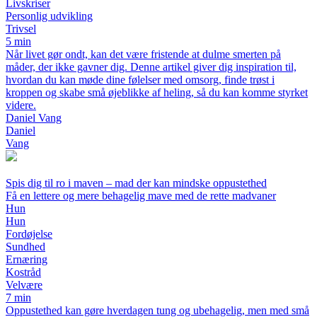
Livskriser
Personlig udvikling
Trivsel
5 min
Når livet gør ondt, kan det være fristende at dulme smerten på
måder, der ikke gavner dig. Denne artikel giver dig inspiration til,
hvordan du kan møde dine følelser med omsorg, finde trøst i
kroppen og skabe små øjeblikke af heling, så du kan komme styrket
videre.
Daniel Vang
Daniel
Vang
Spis dig til ro i maven – mad der kan mindske oppustethed
Få en lettere og mere behagelig mave med de rette madvaner
Hun
Hun
Fordøjelse
Sundhed
Ernæring
Kostråd
Velvære
7 min
Oppustethed kan gøre hverdagen tung og ubehagelig, men med små