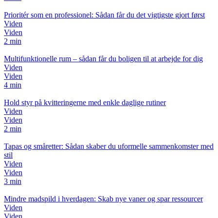
Prioritér som en professionel: Sådan får du det vigtigste gjort først
Viden
Viden
2 min
Multifunktionelle rum – sådan får du boligen til at arbejde for dig
Viden
Viden
4 min
Hold styr på kvitteringerne med enkle daglige rutiner
Viden
Viden
2 min
Tapas og småretter: Sådan skaber du uformelle sammenkomster med
stil
Viden
Viden
3 min
Mindre madspild i hverdagen: Skab nye vaner og spar ressourcer
Viden
Viden